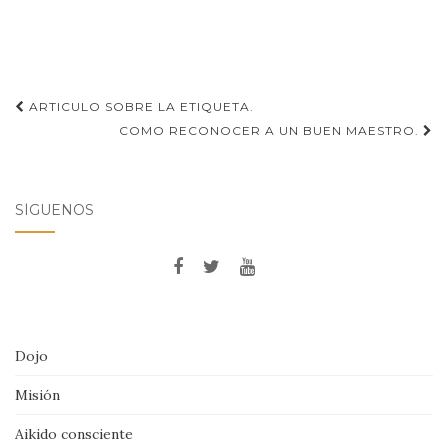
Navegación
ARTICULO SOBRE LA ETIQUETA.
de
COMO RECONOCER A UN BUEN MAESTRO.
entradas
SÍGUENOS
Dojo
Misión
Aikido consciente